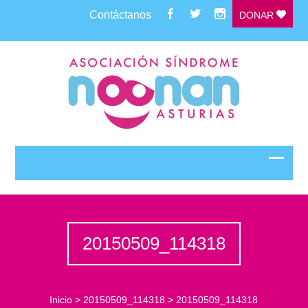
Contáctanos
DONAR
20150509_114318
Inicio
>
20150509_114318
>
20150509_114318