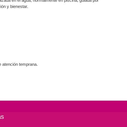
alizada en el agua, normalmente en piscina, guiada por
ión y bienestar.
e atención temprana.
as