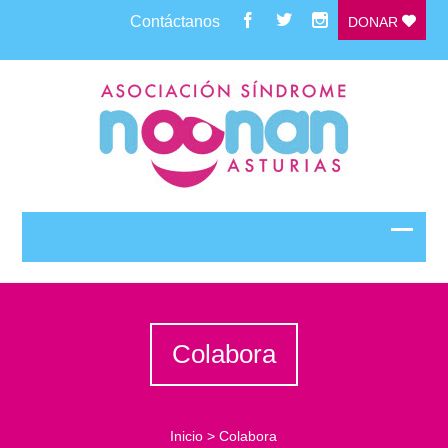
Contáctanos
DONAR
Colabora
Inicio
>
Colabora