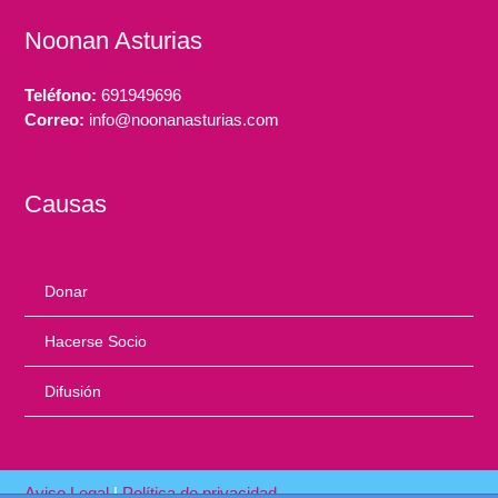
Noonan Asturias
Teléfono:
691949696
Correo:
info@noonanasturias.com
Causas
Donar
Hacerse Socio
Difusión
Aviso Legal
|
Política de privacidad