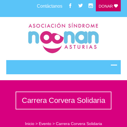
Contáctanos
DONAR
Carrera Corvera Solidaria
Inicio
>
Evento
>
Carrera Corvera Solidaria